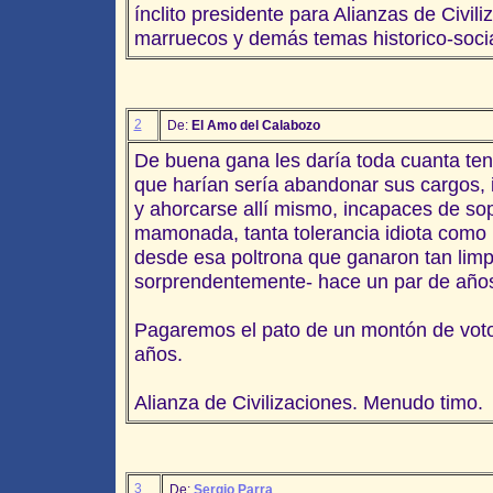
ínclito presidente para Alianzas de Civil
marruecos y demás temas historico-soci
2
De:
El Amo del Calabozo
De buena gana les daría toda cuanta ten
que harían sería abandonar sus cargos, i
y ahorcarse allí mismo, incapaces de sop
mamonada, tanta tolerancia idiota com
desde esa poltrona que ganaron tan limp
sorprendentemente- hace un par de año
Pagaremos el pato de un montón de voto
años.
Alianza de Civilizaciones. Menudo timo.
3
De:
Sergio Parra