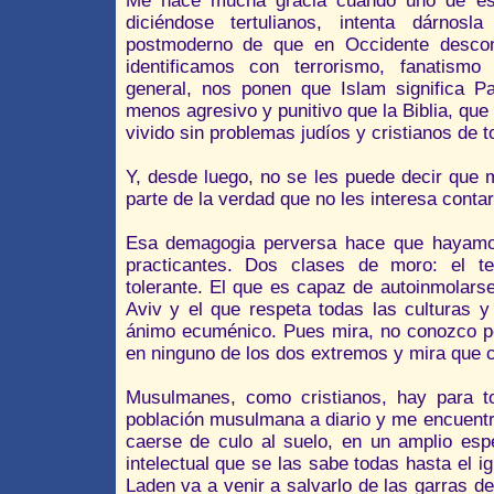
Me hace mucha gracia cuando uno de eso
diciéndose tertulianos, intenta dárnos
postmoderno de que en Occidente desco
identificamos con terrorismo, fanatism
general, nos ponen que Islam significa P
menos agresivo y punitivo que la Biblia, q
vivido sin problemas judíos y cristianos de t
Y, desde luego, no se les puede decir que 
parte de la verdad que no les interesa contar
Esa demagogia perversa hace que hayamo
practicantes. Dos clases de moro: el terr
tolerante. El que es capaz de autoinmolar
Aviv y el que respeta todas las culturas 
ánimo ecuménico. Pues mira, no conozco p
en ninguno de los dos extremos y mira que
Musulmanes, como cristianos, hay para to
población musulmana a diario y me encuent
caerse de culo al suelo, en un amplio esp
intelectual que se las sabe todas hasta el i
Laden va a venir a salvarlo de las garras del