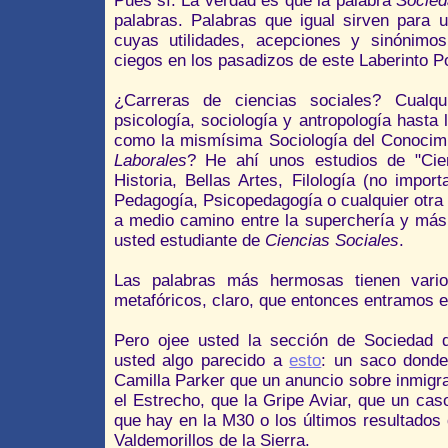
Pues sí. La verdad es que la palabra
Socied
palabras. Palabras que igual sirven para 
cuyas utilidades, acepciones y sinónimo
ciegos en los pasadizos de este Laberinto 
¿Carreras de ciencias sociales? Cualq
psicología, sociología y antropología hasta
como la mismísima Sociología del Conocim
Laborales
? He ahí unos estudios de "Cien
Historia, Bellas Artes, Filología (no impor
Pedagogía, Psicopedagogía o cualquier otra
a medio camino entre la superchería y más 
usted estudiante de
Ciencias Sociales
.
Las palabras más hermosas tienen vario
metafóricos, claro, que entonces entramos en
Pero ojee usted la sección de Sociedad d
usted algo parecido a
esto
: un saco donde
Camilla Parker que un anuncio sobre inmig
el Estrecho, que la Gripe Aviar, que un caso
que hay en la M30 o los últimos resultados
Valdemorillos de la Sierra.