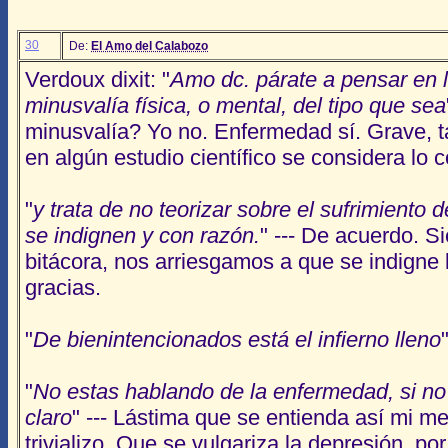
30
De:
El Amo del Calabozo
Verdoux dixit: "
Amo dc. párate a pensar en 
minusvalía física, o mental, del tipo que sea
minusvalía? Yo no. Enfermedad sí. Grave, ta
en algún estudio científico se considera lo 
"
y trata de no teorizar sobre el sufrimiento 
se indignen y con razón.
" --- De acuerdo. S
bitácora, nos arriesgamos a que se indigne 
gracias.
"
De bienintencionados está el infierno lleno
"
No estas hablando de la enfermedad, si no 
claro
" --- Lástima que se entienda así mi m
trivializo. Que se vulgariza la depresión, 