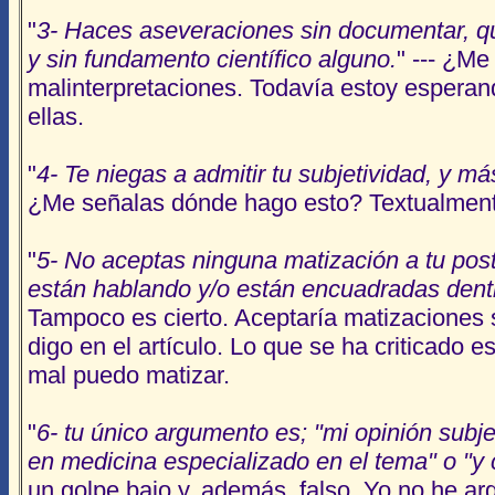
"
3- Haces aseveraciones sin documentar, q
y sin fundamento científico alguno.
" --- ¿Me
malinterpretaciones. Todavía estoy esperand
ellas.
"
4- Te niegas a admitir tu subjetividad, y m
¿Me señalas dónde hago esto? Textualment
"
5- No aceptas ninguna matización a tu pos
están hablando y/o están encuadradas dentr
Tampoco es cierto. Aceptaría matizaciones s
digo en el artículo. Lo que se ha criticado 
mal puedo matizar.
"
6- tu único argumento es; "mi opinión subje
en medicina especializado en el tema" o "y 
un golpe bajo y, además, falso. Yo no he a