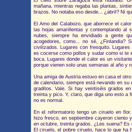
El cielo sobre Zaragoza está nublado. Un
mañana, mientras regaba las plantas, sinti
brazos. No notaba eso desde... ¿abril? Ni qu
El Amo del Calabozo, que aborrece el calor
las hojas amarillentas y contemplando al 
nubes, siempre ha envidiado a gente q
acogedores, como... no sé, ¿Finlandia? Sí
civilizados. Lugares con fresquito. Lugare
es cocerse como pollos y sudar como si te 
boca. Lugares donde el calor es un visitante
porque vienen solo unas semanas al año y 
Una amiga de Austria estuvo en casa el otro 
de calendario, siempre está nevando en su c
graditos. Vale. Si hay veintiséis grados e
treinta y pico. Y, claro, que diga uno esto a
no es normal.
En el reformatorio tengo un ciruelo en flor.
hizo fresco, en septiembre cayeron ciento y
en octubre, treinta grados. ¿Les suena? Es 
El ciruelo, el pobre ciruelo, hace lo que ha