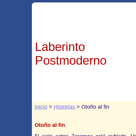
Laberinto
Postmoderno
Inicio
>
Historias
> Otoño al fin
Otoño al fin